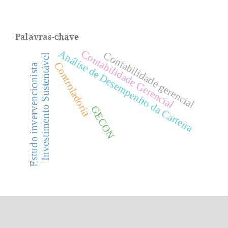
Palavras-chave
Análise de Desempenho da Carteira
Contabilidade Gerencial
Contabilidade gerencial
Investimento Sustentável
Controladoria
Estudo invervencionista
GECON