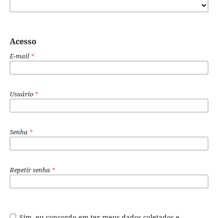
Acesso
E-mail
*
Usuário
*
Senha
*
Repetir senha
*
Sim, eu concordo em ter meus dados coletados e