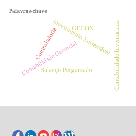
Palavras-chave
Investimento Sustentável
Contabilidade Inventariada
GECON
Controladoria
Contabilidade Gerencial
Balanço Perguntado